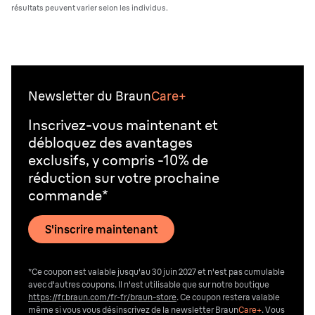
résultats peuvent varier selon les individus.
Newsletter du Braun
Care+
Inscrivez-vous maintenant et
débloquez des avantages
exclusifs, y compris -10% de
réduction sur votre prochaine
commande*
S'inscrire maintenant
*Ce coupon est valable jusqu'au 30 juin 2027 et n'est pas cumulable
avec d'autres coupons. Il n'est utilisable que sur notre boutique
https://fr.braun.com/fr-fr/braun-store
. Ce coupon restera valable
même si vous vous désinscrivez de la newsletter Braun
Care+
. Vous