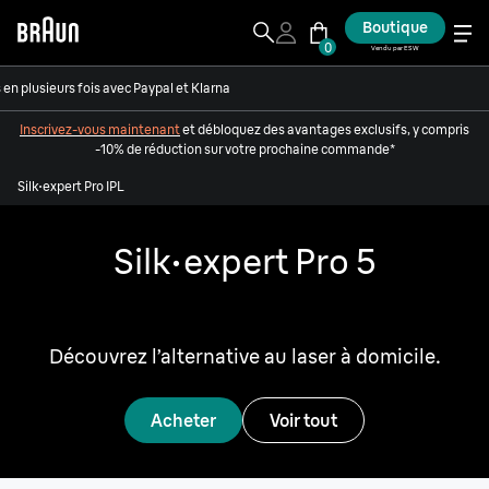
Boutique
0
Vendu par ESW
en plusieurs fois avec Paypal et Klarna
Inscrivez-vous maintenant
et débloquez des avantages exclusifs, y compris
-10% de réduction sur votre prochaine commande*
Silk·expert Pro IPL
Silk·expert Pro 5
Profitez de 2 ans de peau douce.¹
Découvrez l’alternative au laser à domicile.
Acheter
Voir tout