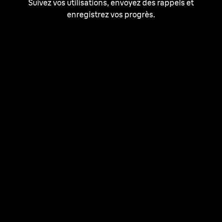
Suivez vos utilisations, envoyez des rappels et
enregistrez vos progrès.
Gagnez du temps avec le
plus rapide de nos
épilateurs à lumière pulsée.
Avec Silk·expert Pro 5, offrez-vous 2 ans de peau douce¹.
Commencez par 1 séance toutes les deux semaines,
pour un total de 6 séances. 10 minutes suffisent pour
une séance de la tête aux pieds
⁴
. Ensuite, pour
l'entretien, faites des retouches quand c'est nécessaire.