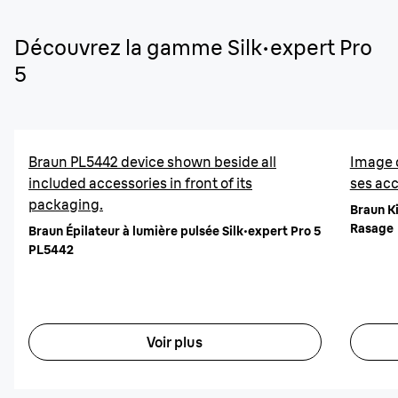
Découvrez la gamme Silk·expert Pro
5
Braun PL5442 device shown beside all
Image d
included accessories in front of its
ses acc
packaging.
Braun Ki
Rasage
Braun Épilateur à lumière pulsée Silk·expert Pro 5
PL5442
Voir plus