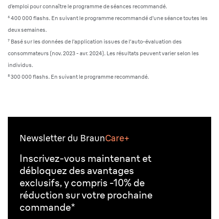
d’emploi pour connaître le programme de séances recommandé.
⁶
400 000 flashs. En suivant le programme recommandé d’une séance toutes les
deux semaines.
⁷
Basé sur les données de l’application issues de l'auto-évaluation des
consommateurs (nov. 2023 - avr. 2024). Les résultats peuvent varier selon les
individus.
⁸
300 000 flashs. En suivant le programme recommandé.
Newsletter du Braun
Care+
Inscrivez-vous maintenant et
débloquez des avantages
exclusifs, y compris -10% de
réduction sur votre prochaine
commande*