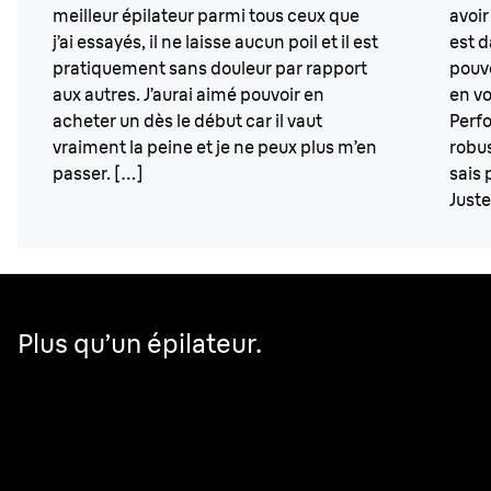
meilleur épilateur parmi tous ceux que
avoi
j’ai essayés, il ne laisse aucun poil et il est
est d
pratiquement sans douleur par rapport
pouv
aux autres. J’aurai aimé pouvoir en
en vo
acheter un dès le début car il vaut
Perf
vraiment la peine et je ne peux plus m’en
robus
passer. […]
sais 
Just
Plus qu’un épilateur.