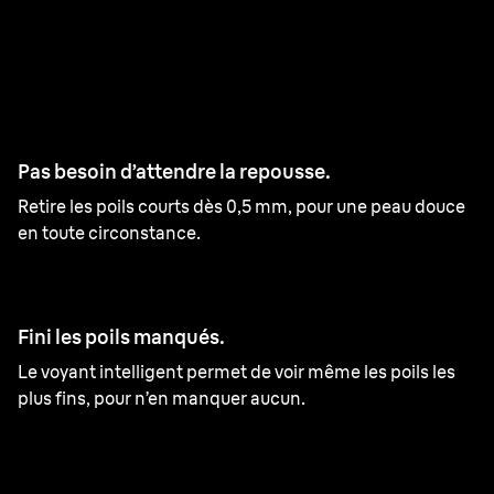
Braun Silk·épil 9 Flex
0.5 mm
Cire
1.5 mm
Pas besoin d’attendre la repousse.
Retire les poils courts dès 0,5 mm, pour une peau douce
en toute circonstance.
Fini les poils manqués.
Le voyant intelligent permet de voir même les poils les
plus fins, pour n’en manquer aucun.