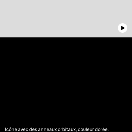
Notre meilleur épilateur
pour
les peaux sensibles.²
Icône avec des anneaux orbitaux, couleur dorée.