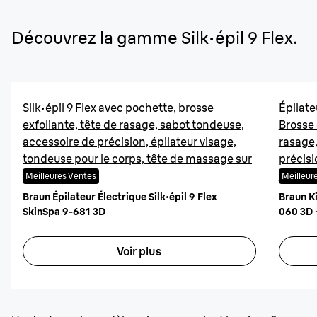
Découvrez la gamme Silk·épil 9 Flex.
Silk·épil 9 Flex avec pochette, brosse
Épilate
exfoliante, tête de rasage, sabot tondeuse,
Brosse 
accessoire de précision, épilateur visage,
rasage,
tondeuse pour le corps, tête de massage sur
précisi
encadré gris.
intelli
Meilleures Ventes
Meilleur
Braun Épilateur Électrique Silk·épil 9 Flex
Braun Ki
SkinSpa 9-681 3D
060 3D 
Voir plus