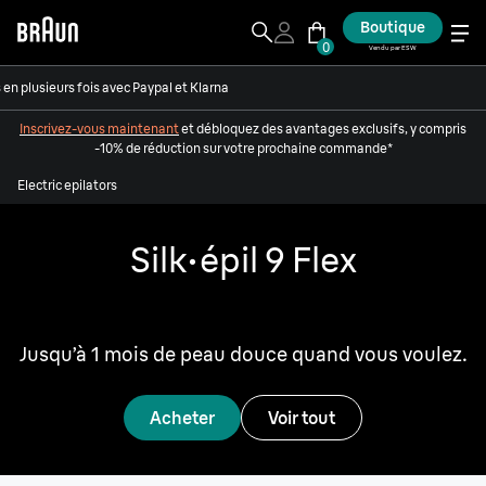
Boutique
0
Vendu par ESW
en plusieurs fois avec Paypal et Klarna
Inscrivez-vous maintenant
et débloquez des avantages exclusifs, y compris
-10% de réduction sur votre prochaine commande*
Electric epilators
Silk·
é
pil 9 Flex
Le meilleur de Braun.
Jusqu’à 1 mois de peau douce quand vous voulez.
Acheter
Voir tout