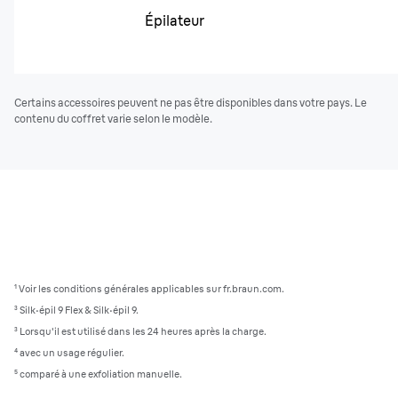
Épilateur
Certains accessoires peuvent ne pas être disponibles dans votre pays. Le
contenu du coffret varie selon le modèle.
¹ Voir les conditions générales applicables sur fr.braun.com.
³ Silk·épil 9 Flex & Silk·épil 9.
³ Lorsqu'il est utilisé dans les 24 heures après la charge.
⁴ avec un usage régulier.
⁵ comparé à une exfoliation manuelle.