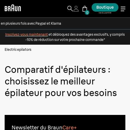
Boutique
0
Vendu par ESW
en plusieurs fois avec Paypal et Klarna
Inscrivez-vous maintenant
et débloquez des avantages exclusifs, y compris
-10% de réduction sur votre prochaine commande*
Electric epilators
Comparatif d'épilateurs :
choisissez le meilleur
épilateur pour vos besoins
Newsletter du Braun
Care+