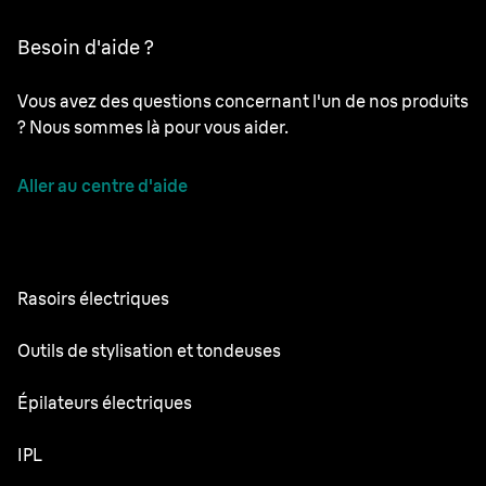
Besoin d'aide ?
Vous avez des questions concernant l'un de nos produits
? Nous sommes là pour vous aider.
Aller au centre d'aide
Rasoirs électriques
NEVO
Outils de stylisation et tondeuses
Series 9 Pro+
Tondeuse à Barbe
Épilateurs électriques
Series 7
Tondeuse tout-en-un
Silk·épil 9 Flex
IPL
Series 5
Tondeuse pour le corps