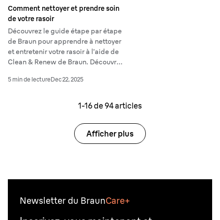
Comment nettoyer et prendre soin
de votre rasoir
Découvrez le guide étape par étape
de Braun pour apprendre à nettoyer
et entretenir votre rasoir à l’aide de
Clean & Renew de Braun. Découvrez
comment obtenir un nettoyage
5 min de lecture
Dec 22, 2025
professionnel à la maison !
1-
16
de
94
articles
Afficher plus
Newsletter du Braun
Care+