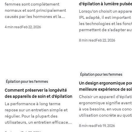
d'épilation à lumière pulsé
femmes sont complètement
normaux et sont principalement
Lorsqu'on choisit un apparei
causés par les hormones et la
IPL adapté, il est important 
génétique, mais ils peuvent être
les technologies et les fonc
4 min read
Feb 22, 2026
enlevés en toute sécurité en
permettent de s'adapter aux
utilisant des méthodes comme le
types de peau et aux différ
8 min read
Feb 22, 2026
rasage, l'épilation, la cire ou l'IPL. La
corps, telles que le réglag
technique appropriée dépend de
de la puissance, les modes
votre type de peau, de votre confort
multiples et les accessoires
et de la durée souhaitée des
résultats.
Épilation pour les femmes
Épilation pour les femmes
Un design ergonomique po
meilleure expérience de so
Comment préserver la longévité
des appareils de soin et d’épilation
Choisir un appareil d'épilat
ergonomique signifie avant 
La performance à long terme
à vos besoins, en vous conc
repose sur un entretien simple et
utilisation concrète au quoti
régulier. Pour la plupart des
main, équilibre et contrôle.
utilisateurs, un entretien efficace
8 min read
Feb 19, 2026
une expérience de
des