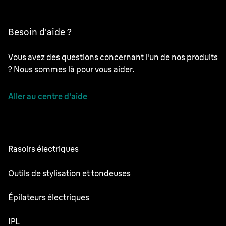
Besoin d'aide ?
Vous avez des questions concernant l'un de nos produits
? Nous sommes là pour vous aider.
Aller au centre d'aide
Rasoirs électriques
NEVO
Outils de stylisation et tondeuses
Series 9 Pro+
Tondeuse à Barbe
Épilateurs électriques
Series 7
Tondeuse tout-en-un
Silk·épil 9 Flex
IPL
Series 5