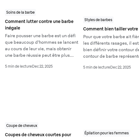
Soins de la barbe
Styles de barbes
Comment lutter contre une barbe
inégale
Comment bien tailler votre
Faire pousser une barbe est un défi
Pour que votre barbe ait fièr
que beaucoup d’hommes se lancent
les différents rasages, il e
au cours de leur vie, mais obtenir
bien définir votre contour d
une barbe réussie peut être plus
contour de barbe représente
difficile qu’il n’y paraît. Si vous
inférieure de votre barbe et
5 min de lecture
Dec 22, 2025
5 min de lecture
Dec 22, 2025
faîtes pousser votre barbe pour la
généralement vers le milieu
première fois, il vous est peut-être
arrivé de regarder dans le miroir et
de vous demander pourquoi votre
barbe semble peu épaisse par
endroits.
Coupe de cheveux
Épilation pour les femmes
Coupes de cheveux courtes pour