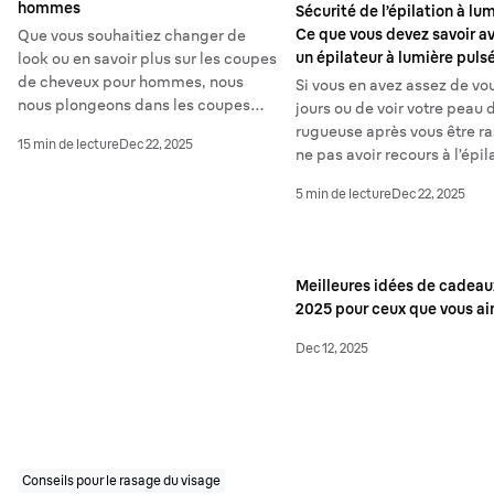
hommes
Sécurité de l’épilation à lu
Ce que vous devez savoir av
Que vous souhaitiez changer de
un épilateur à lumière puls
look ou en savoir plus sur les coupes
de cheveux pour hommes, nous
Si vous en avez assez de vou
nous plongeons dans les coupes
jours ou de voir votre peau 
pour hommes les plus populaires.
rugueuse après vous être ra
15 min de lecture
Dec 22, 2025
Consultez notre guide sur les 12
ne pas avoir recours à l’épil
coiffures les plus tendance - et
pulsée ? Ce traitement réal
5 min de lecture
Dec 22, 2025
comment les obtenir - qui font
domicile est réputé pour d
fureur dans le monde de la coiffure.
résultats efficaces et durab
qu'est-ce que l'IPL exactem
Meilleures idées de cadeau
2025 pour ceux que vous a
Dec 12, 2025
Conseils pour le rasage du visage