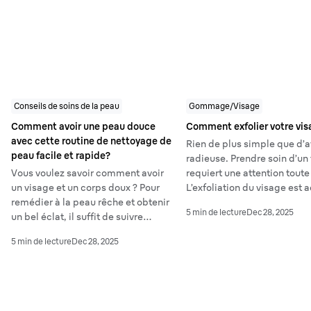
comment calmer le feu du r
comment éviter les poils in
Conseils de soins de la peau
Gommage/Visage
Comment avoir une peau douce
Comment exfolier votre vi
avec cette routine de nettoyage de
Rien de plus simple que d’a
peau facile et rapide?
radieuse. Prendre soin d’un 
Vous voulez savoir comment avoir
requiert une attention toute
un visage et un corps doux ? Pour
L’exfoliation du visage est 
remédier à la peau rêche et obtenir
les types de peau : un soin 
5 min de lecture
Dec 28, 2025
un bel éclat, il suffit de suivre
pour un teint net et éclatant
quelques astuces soin du visage et
5 min de lecture
Dec 28, 2025
cette routine de nettoyage de la
peau.