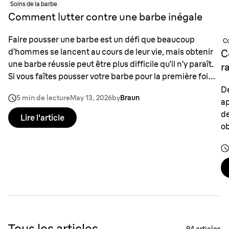
Soins de la barbe
Comment lutter contre une barbe inégale
Faire pousser une barbe est un défi que beaucoup
Co
d’hommes se lancent au cours de leur vie, mais obtenir
C
une barbe réussie peut être plus difficile qu’il n’y paraît.
r
Si vous faîtes pousser votre barbe pour la première fois,
il vous est peut-être arrivé de regarder dans le miroir et
Dé
5 min de lecture
May 13, 2026
by
Braun
de vous demander pourquoi votre barbe semble peu
ap
épaisse par endroits.
d
Lire l'article
ob
Tous les articles
94
articles