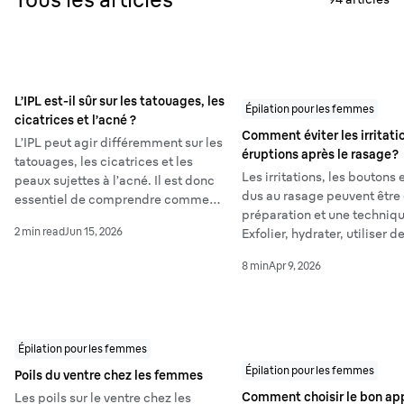
L’IPL est-il sûr sur les tatouages, les
Épilation pour les femmes
cicatrices et l’acné ?
Comment éviter les irritatio
L’IPL peut agir différemment sur les
éruptions après le rasage ?
tatouages, les cicatrices et les
Les irritations, les boutons 
peaux sujettes à l’acné. Il est donc
dus au rasage peuvent être 
essentiel de comprendre comment
préparation et une techniq
utiliser un appareil IPL en toute
2 min read
Jun 15, 2026
Exfolier, hydrater, utiliser 
sécurité. Dans ce guide, vous
tranchantes et hydrater apr
découvrirez dans quels cas l’IPL
8 min
Apr 9, 2026
aide à réduire les irritations
peut être adapté, quand il vaut
peau douce et confortable 
mieux l’éviter et comment aborder
rasage.
l’épilation avec un minimum
d’irritation. Des conseils clairs et
Épilation pour les femmes
pratiques vous aident à adopter une
routine d’épilation plus confortable
Épilation pour les femmes
Poils du ventre chez les femmes
et mieux informée.
Comment choisir le bon app
Les poils sur le ventre chez les