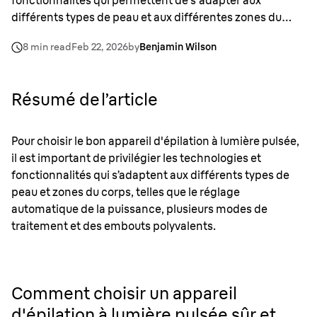
fonctionnalités qui permettent de s'adapter aux
différents types de peau et aux différentes zones du
corps, telles que le réglage automatique de la puissance,
8 min read
Feb 22, 2026
by
Benjamin Wilson
les modes de traitement multiples et les accessoires
polyvalents.
Résumé de l’article
Pour choisir le bon appareil d'épilation à lumière pulsée,
il est important de privilégier les technologies et
fonctionnalités qui s’adaptent aux différents types de
peau et zones du corps, telles que le réglage
automatique de la puissance, plusieurs modes de
traitement et des embouts polyvalents.
Comment choisir un appareil
d'épilation à lumière pulsée sûr et