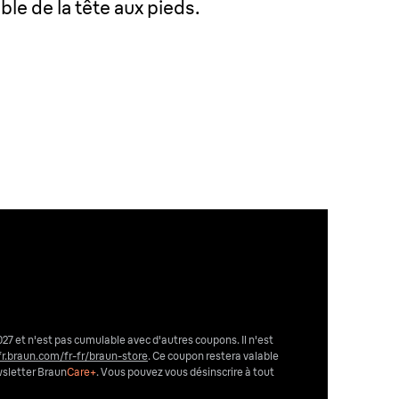
e de la tête aux pieds.
027 et n'est pas cumulable avec d'autres coupons. Il n'est
fr.braun.com/fr-fr/braun-store
. Ce coupon restera valable
wsletter Braun
Care+
. Vous pouvez vous désinscrire
à tout