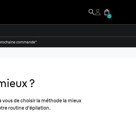
0
re prochaine commande*
mieux ?
à vous de choisir la méthode la mieux
re routine d'épilation.