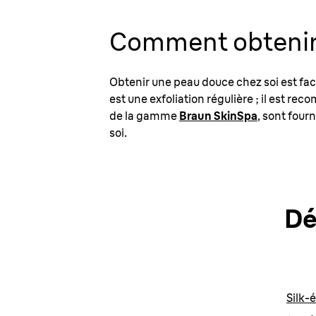
Comment obtenir 
Obtenir une peau douce chez soi est fac
est une exfoliation régulière ; il est r
de la gamme
Braun SkinSpa
, sont four
soi.
Dé
Silk-é