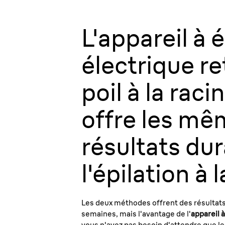
L'
appareil à é
électrique
ret
poil à la raci
offre les m
résultats du
l'
épilation à l
Les deux méthodes offrent des résultats
semaines, mais l'avantage de l'
appareil à
vous n'avez pas besoin d'attendre que l