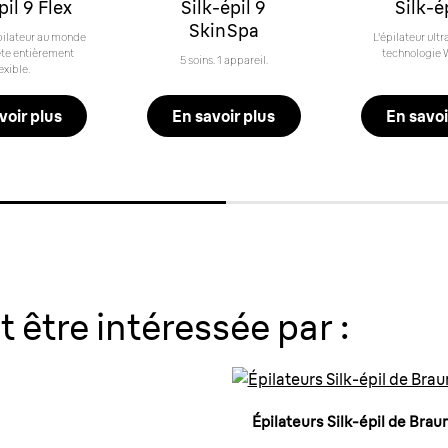
pil 9 Flex
Silk-épil 9
Silk-é
SkinSpa
pilateur au monde
L'épilateur ult
ête entièrement
technologie W
5 soins. 1 appareil.
exible.
voir plus
En savoir plus
En savoi
 être intéressée par :
Épilateurs Silk-épil de Brau