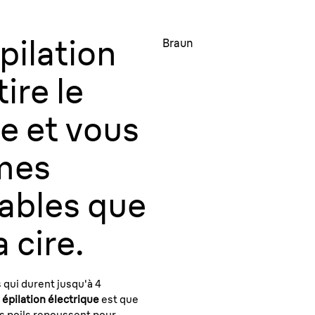
pilation
Braun
ire le
ne et vous
êmes
rables que
a cire.
 qui durent jusqu'à 4
 épilation électrique
est que
es poils repoussent pour