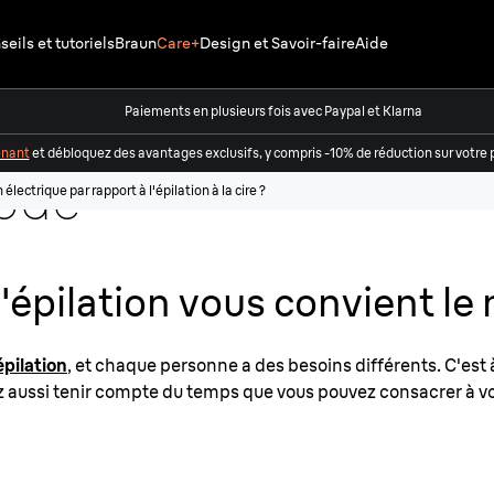
eils et tutoriels
Braun
Care+
Design et Savoir-faire
Aide
ectrique
Paiements en plusieurs fois avec Paypal et Klarna
 la cire
enant
et débloquez des avantages exclusifs, y compris -10% de réduction sur vot
hode
lectrique par rapport à l'épilation à la cire ?
 le
épilation vous convient le 
pilation
, et chaque personne a des besoins différents. C'est 
 aussi tenir compte du temps que vous pouvez consacrer à vot