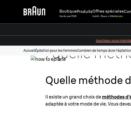
Boutique
Offres spéciales
Produits
Cons
Épilateur él
Vendu par ESW
Inédit : Braun x Gillette
Labs
ou
épilation à
Inscrivez-vous maint
: quelle mét
Accueil
Épilation pour les femmes
Combien de temps dure l'épilation é
vous convient
Quelle méthode d'
mieux ?
Il existe un grand choix de
méthodes d'é
adaptée à votre mode de vie. Vous devez