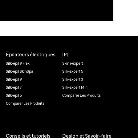
Épilateurs électriques
IPL
Silk·épil 9 Flex
Skin i·expert
Silk·épil SkinSpa
Silk·expert 5
Silk·épil 9
Silk·expert 3
Silk·épil 7
Silk·expert Mini
Silk·épil 5
Comparer Les Produits
Comparer Les Produits
Conseils et tutoriels
Design et Savoir-faire