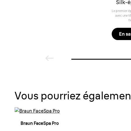
Silk-é
Le premier é
avec une t
fl
En sa
Vous pourriez également
Braun FaceSpa Pro