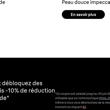
nde
Peau douce impeccabl
En savoir plus
t débloquez des
is -10% de réduction
*Ce coupon est valable jusqu'au 30 juin 2
nde*
utilisable que sur notre boutique
https://
même si vous vous désinscrivez de la ne
moment en cliquant
ici
.