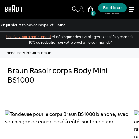
Boutique
0
Vendu par ESW
en plusieurs fois avec Paypal et Klarna
Inscrivez-vous maintenant
et débloquez des avantages exclusifs, y compris
-10% de réduction sur votre prochaine commande*
Tondeuse Mini Corps Braun
Braun Rasoir corps Body Mini
BS1000