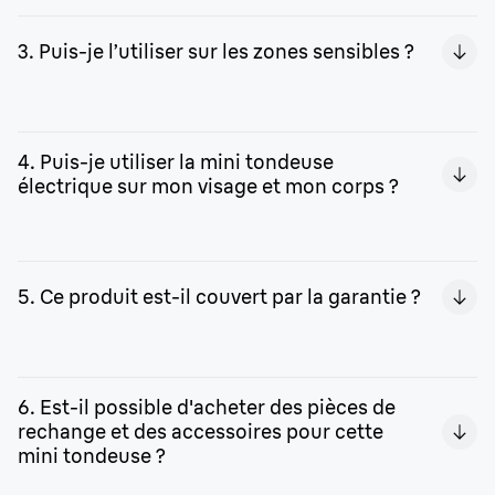
La pile AA se caractérise par une bonne autonomie et
elle peut être remplacée à tout moment par une pile
3. Puis-je l’utiliser sur les zones sensibles ?
neuve. Grâce à sa petite taille et à son design compact,
cette mini tondeuse pour le corps peut être emportée
partout sans difficulté, même en voyage.
Oui. L'appareil est conçu pour être utilisé même sur les
peaux les plus délicates. Pour les zones telles que les
4. Puis-je utiliser la mini tondeuse
aisselles, le pubis et toutes les autres zones sensibles,
électrique sur mon visage et mon corps ?
vous pouvez également utiliser le sabot de tondeuse
fourni.
Oui, la mini tondeuse de Braun est conçue pour être
utilisée sur tout le corps et le visage.
5. Ce produit est-il couvert par la garantie ?
Oui. Braun offre une garantie de 2 ans pour ce produit.
6. Est-il possible d'acheter des pièces de
rechange et des accessoires pour cette
mini tondeuse ?