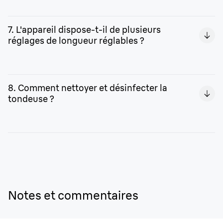
Oui. Lorsque vous en avez besoin, vous pouvez acheter
rapidement et facilement des accessoires et des pièces
7. L'appareil dispose-t-il de plusieurs
de rechange compatibles avec cet appareil sur notre
réglages de longueur réglables ?
site.
L'appareil a une longueur de coupe fixe et non réglable.
8. Comment nettoyer et désinfecter la
tondeuse ?
L'appareil étant étanche, vous pouvez le nettoyer ainsi
que ses accessoires sous l'eau courante. Si vous le
souhaitez, ajoutez une petite quantité de savon doux.
Utilisez la brosse de nettoyage pour éliminer encore plus
précisément les résidus de poils.
Notes et commentaires