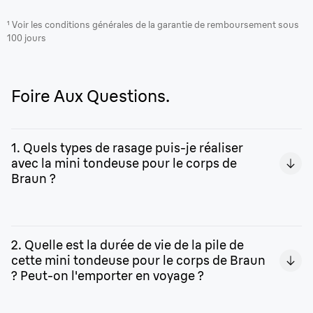
¹ Voir les conditions générales de la garantie de remboursement sous
100 jours
Foire Aux Questions.
1. Quels types de rasage puis-je réaliser
avec la mini tondeuse pour le corps de
Braun ?
Avec cet appareil, il est possible de raser et de couper les
poils sur tout le corps, quelles que soient leur longueur et
2. Quelle est la durée de vie de la pile de
leur épaisseur.
cette mini tondeuse pour le corps de Braun
? Peut-on l'emporter en voyage ?