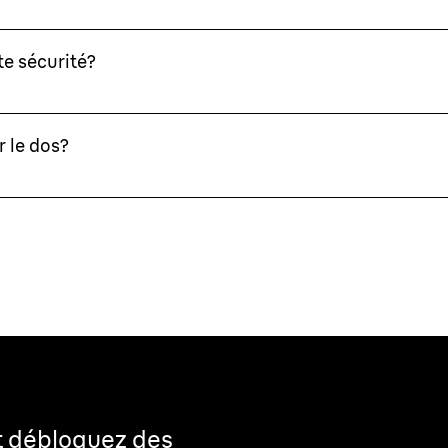
te sécurité?
r le dos?
t débloquez des