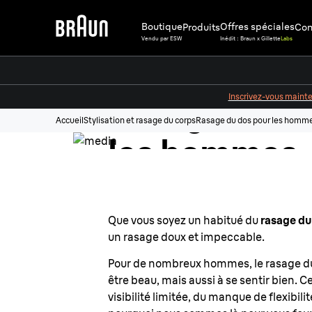
Boutique
Offres spéciales
Produits
Cons
Vendu par ESW
Inédit : Braun x Gillette
Labs
Inscrivez-vous maint
Rasage du d
Accueil
Stylisation et rasage du corps
Rasage du dos pour les homm
les hommes
Que vous soyez un habitué du
rasage du
un rasage doux et impeccable.
Pour de nombreux hommes, le rasage du 
être beau, mais aussi à se sentir bien. 
visibilité limitée, du manque de flexibili