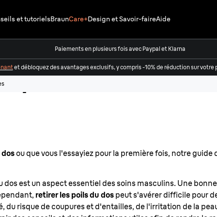
eils et tutoriels
Braun
Care+
Design et Savoir-faire
Aide
Paiements en plusieurs fois avec Paypal et Klarna
enant
et débloquez des avantages exclusifs, y compris -10% de réduction sur vot
os pour
es
 dos
ou que vous l'essayiez pour la première fois, notre guide
dos est un aspect essentiel des soins masculins. Une bonne
Cependant,
retirer les poils du dos
peut s'avérer difficile pour
té, du risque de coupures et d'entailles, de l'irritation de la pe