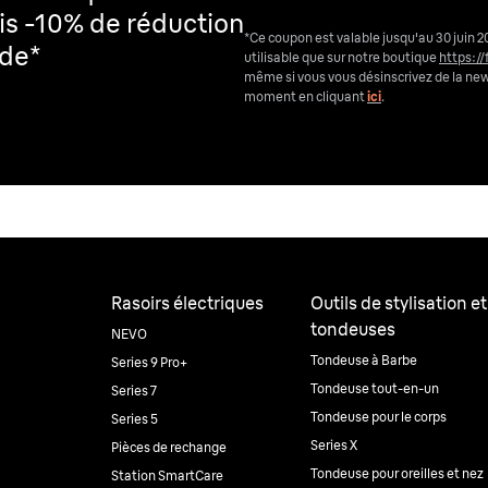
is -10% de réduction
*Ce coupon est valable jusqu'au 30 juin 2
nde*
utilisable que sur notre boutique
https://
même si vous vous désinscrivez de la ne
moment en cliquant
ici
.
Rasoirs électriques
Outils de stylisation et
tondeuses
NEVO
Tondeuse à Barbe
Series 9 Pro+
Tondeuse tout-en-un
Series 7
Tondeuse pour le corps
Series 5
Series X
Pièces de rechange
Tondeuse pour oreilles et nez
Station SmartCare