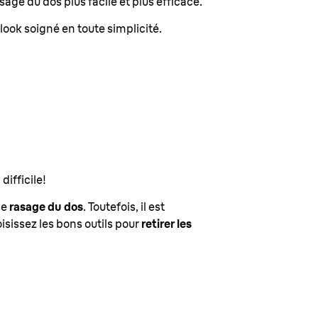
age du dos plus facile et plus efficace.
ook soigné en toute simplicité.
difficile!
le
rasage du dos
. Toutefois, il est
sissez les bons outils pour
retirer les