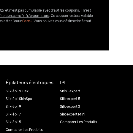
027 et n'est pas cumulable avec d'autres coupons. Il n'est
fr.braun.com/fr-fr/braun-store
. Ce coupon restera valable
wsletter Braun
Care+
. Vous pouvez vous désinscrire
à tout
Épilateurs électriques
IPL
Silk·épil 9 Flex
Skin i·expert
Silk·épil SkinSpa
Silk·expert 5
Silk·épil 9
Silk·expert 3
Silk·épil 7
Silk·expert Mini
Silk·épil 5
Comparer Les Produits
Comparer Les Produits