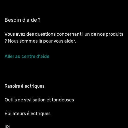
Besoin d'aide ?
Vous avez des questions concernant l'un de nos produits
? Nous sommes là pour vous aider.
Aller au centre d'aide
Rasoirs électriques
NEVO
Outils de stylisation et tondeuses
Series 9 Pro+
Tondeuse à Barbe
Épilateurs électriques
Series 7
Tondeuse tout-en-un
Silk·épil 9 Flex
IPL
Series 5