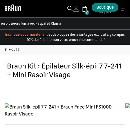
Boutique
0
Vendu par ESW
en plusieurs fois avec Paypal et Klarna
Inscrivez-vous maintenant
et débloquez des avantages exclusifs, y compris
-10% de réduction sur votre prochaine commande*
Silk·épil 7
Braun Kit : Épilateur Silk·épil 7 7-241
+ Mini Rasoir Visage