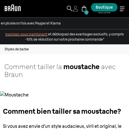
Boutique
0
Vendu par ESW
en plusieurs fois avec Paypal et Klarna
Inscrivez-vous maintenant
et débloquez des avantages exclusifs, y compris
-10% de réduction sur votre prochaine commande*
Styles de barbe
Comment tailler la
moustache
avec
Braun
Comment bien tailler sa moustache?
Si vous avez envie d’un style audacieux, viril et original, le