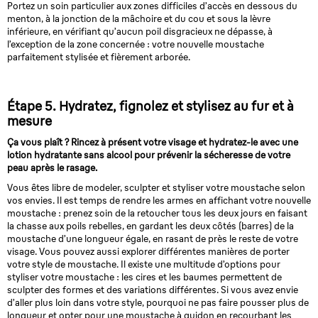
Portez un soin particulier aux zones difficiles d’accès en dessous du
menton, à la jonction de la mâchoire et du cou et sous la lèvre
inférieure, en vérifiant qu’aucun poil disgracieux ne dépasse, à
l’exception de la zone concernée : votre nouvelle moustache
parfaitement stylisée et fièrement arborée.
Étape 5. Hydratez, fignolez et stylisez au fur et à
mesure
Ça vous plaît ? Rincez à présent votre visage et hydratez-le avec une
lotion hydratante sans alcool pour prévenir la sécheresse de votre
peau après le rasage.
Vous êtes libre de modeler, sculpter et styliser votre moustache selon
vos envies. Il est temps de rendre les armes en affichant votre nouvelle
moustache : prenez soin de la retoucher tous les deux jours en faisant
la chasse aux poils rebelles, en gardant les deux côtés (barres) de la
moustache d’une longueur égale, en rasant de près le reste de votre
visage. Vous pouvez aussi explorer différentes manières de porter
votre style de moustache. Il existe une multitude d’options pour
styliser votre moustache : les cires et les baumes permettent de
sculpter des formes et des variations différentes. Si vous avez envie
d’aller plus loin dans votre style, pourquoi ne pas faire pousser plus de
longueur et opter pour une moustache à guidon en recourbant les