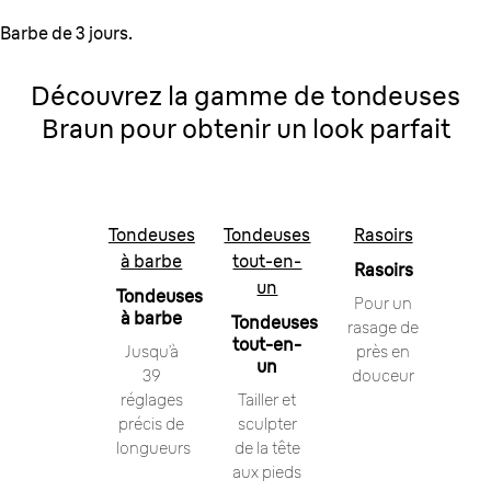
Barbe de 3 jours.
Découvrez la gamme de tondeuses
Braun pour obtenir un look parfait
Tondeuses
Tondeuses
Rasoirs
à barbe
tout-en-
Rasoirs
un
Tondeuses
Pour un
à barbe
Tondeuses
rasage de
tout-en-
Jusqu’à
près en
un
39
douceur
réglages
Tailler et
précis de
sculpter
longueurs
de la tête
aux pieds