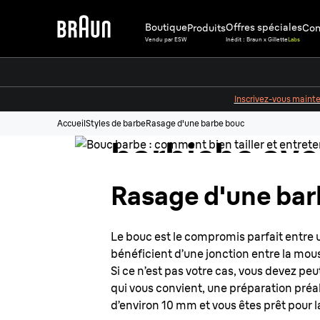
Boutique
Offres spéciales
Produits
Cons
Vendu par ESW
Inédit : Braun x Gillette
Labs
Entretien du 
Inscrivez-vous maint
comment tail
Accueil
Styles de barbe
Rasage d'une barbe bouc
barbiche av
précision
Rasage d'une bar
Le bouc est le compromis parfait entre u
bénéficient d’une jonction entre la mous
Si ce n’est pas votre cas, vous devez peu
qui vous convient, une préparation préal
d’environ 10 mm et vous êtes prêt pour 