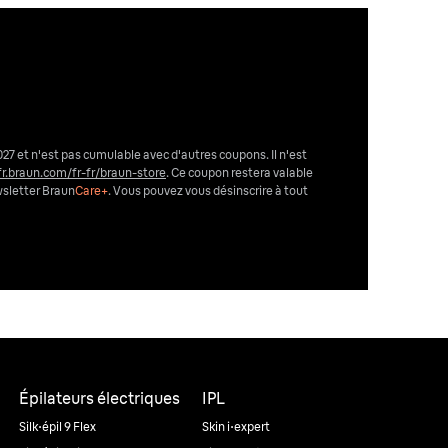
027 et n'est pas cumulable avec d'autres coupons. Il n'est
fr.braun.com/fr-fr/braun-store
. Ce coupon restera valable
wsletter Braun
Care+
. Vous pouvez vous désinscrire
à tout
Épilateurs électriques
IPL
Silk·épil 9 Flex
Skin i·expert