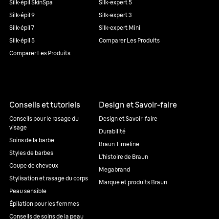
Silk·épil SkinSpa
Silk·expert 5
Silk·épil 9
Silk·expert 3
Silk·épil 7
Silk·expert Mini
Silk·épil 5
Comparer Les Produits
Comparer Les Produits
Conseils et tutoriels
Design et Savoir-faire
Conseils pour le rasage du
Design et Savoir-faire
visage
Durabilité
Soins de la barbe
Braun Timeline
Styles de barbes
L’histoire de Braun
Coupe de cheveux
Megabrand
Stylisation et rasage du corps
Marque et produits Braun
Peau sensible
Épilation pour les femmes
Conseils de soins de la peau