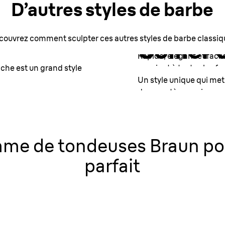
D’autres styles de barbe
Barbe d
couvrez comment sculpter ces autres styles de barbe classiq
Collier
Rapide, élégant et facile
ache est un grand style
convient à toutes les f
Un style unique qui met
de caractère au visage.
Comment le sculp
Comment le sculp
me de tondeuses Braun pou
parfait