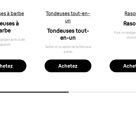
es à barbe
Tondeuses tout-en-
Raso
un
euses à
Raso
arbe
Tondeuses tout-
Pour un rasage
en-un
douce
églages précis de
ngueurs
Tailler et sculpter de la tête aux
pieds
hetez
Achetez
Ache