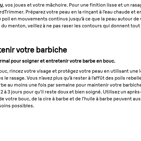
ou
, vos joues et votre mâchoire. Pour une finition lisse et un rasa
eardTrimmer. Préparez votre peau en la rinçant à l’eau chaude et
u poil en mouvements continus jusqu’à ce que la peau autour de vo
 du menton, veillez à ne pas raser les contours qui donnent tout l
tenir votre barbiche
rmal pour soigner et entretenir votre barbe en bouc.
c, rincez votre visage et protégez votre peau en utilisant une l
le rasage. Vous n’avez plus qu’à rester à l’affût des poils rebel
arbe au moins une fois par semaine pour maintenir votre barbich
 à 3 jours pour qu’il reste doux et bien soigné. Utilisez un ap
 de votre bouc, de la cire à barbe et de l’huile à barbe peuvent auss
soins possibles.