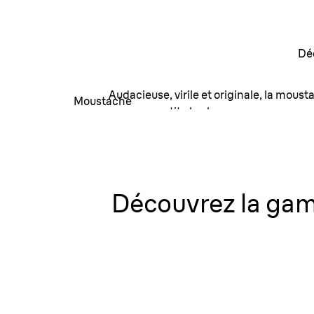
Moustache
Dé
Audacieuse, virile et originale, la moust
Moustache
pour une petite barbe.
Comment le sculpter
Découvrez la gam