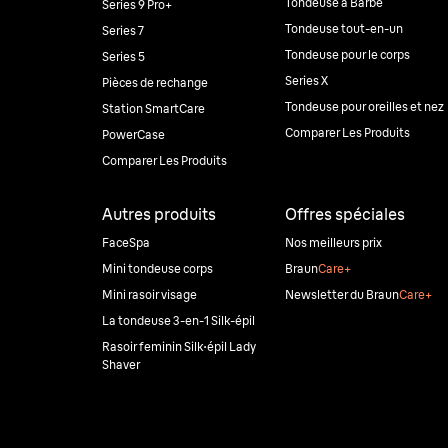
Tondeuse à Barbe
Series 9 Pro+
Tondeuse tout-en-un
Series 7
Tondeuse pour le corps
Series 5
Series X
Pièces de rechange
Tondeuse pour oreilles et nez
Station SmartCare
Comparer Les Produits
PowerCase
Comparer Les Produits
Autres produits
Offres spéciales
FaceSpa
Nos meilleurs prix
Mini tondeuse corps
Braun
Care+
Mini rasoir visage
Newsletter du Braun
Care+
La tondeuse 3-en-1 Silk-épil
Rasoir feminin Silk·épil Lady
Shaver