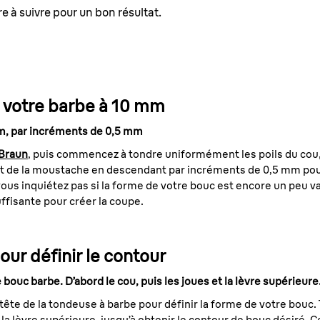
e à suivre pour un bon résultat.
z votre barbe à 10 mm
mm, par incréments de 0,5 mm
 Braun
, puis commencez à tondre uniformément les poils du cou,
t de la moustache en descendant par incréments de 0,5 mm pour
us inquiétez pas si la forme de votre bouc est encore un peu vagu
uffisante pour créer la coupe.
pour définir le contour
 bouc barbe. D’abord le cou, puis les joues et la lèvre supérieure
a tête de la tondeuse à barbe pour définir la forme de votre bou
 la lèvre supérieure, jusqu’à obtenir le contour de bouc désiré. 