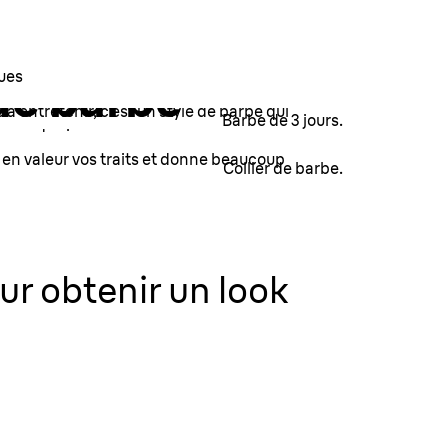
e 3 jours
ues
 de barbe
 à entretenir, c’est un style de barbe qui
Barbe de 3 jours.
ormes de visage.
 en valeur vos traits et donne beaucoup
Collier de barbe.
ter
ter
r obtenir un look