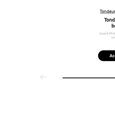
Tondeus
Tond
b
Jusqu’à 39 r
lo
Ac