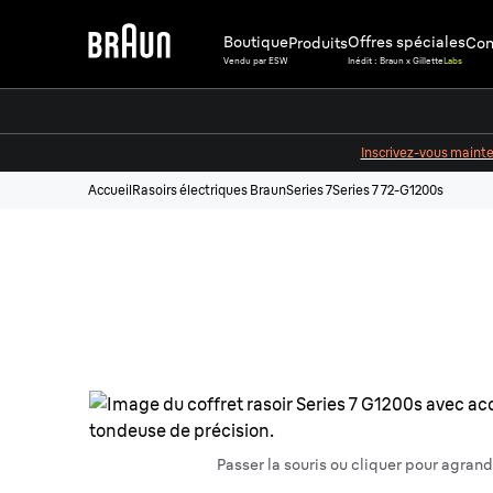
Boutique
Offres spéciales
Produits
Cons
Vendu par ESW
Inédit : Braun x Gillette
Labs
Inscrivez-vous maint
Accueil
Rasoirs électriques Braun
Series 7
Series 7 72-G1200s
Passer la souris ou cliquer pour agrand