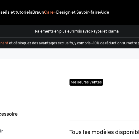
eils et tutoriels
Braun
Care+
Design et Savoir-faire
Aide
Paiements en plusieurs fois avec Paypal et Klarna
enant
et débloquez des avantages exclusifs, y compris -10% de réduction sur vot
Meilleures Ventes
ir
Tous les modèles disponib