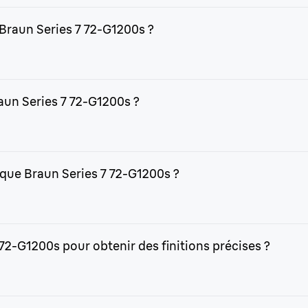
 Braun Series 7 72-G1200s ?
par le 72-G1200s et faites glisser uniformément la tête du ras
 aux contours de votre visage. Il s'utilise avec ou sans mousse 
aun Series 7 72-G1200s ?
7
pour trouver des têtes de rasage de rechange. Il est recom
 le rasoir à l’eau après chaque utilisation et laissez-le séche
ique Braun Series 7 72-G1200s ?
à une heure d’utilisation avant de devoir être rechargée. Un 
utes suffit à recharger suffisamment le rasoir pour un rasage.
 72-G1200s pour obtenir des finitions précises ?
vec un accessoire tondeuse qui permet de tailler avec précision