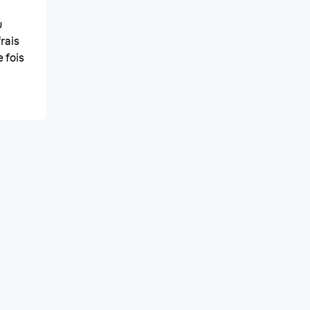
u
rais
e fois