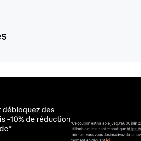
es
t débloquez des
is -10% de réduction
*Ce coupon est valable jusqu'au 30 juin 2
nde*
utilisable que sur notre boutique
https://
même si vous vous désinscrivez de la ne
moment en cliquant
ici
.