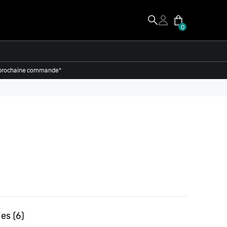
0
re prochaine commande*
les
(
6
)