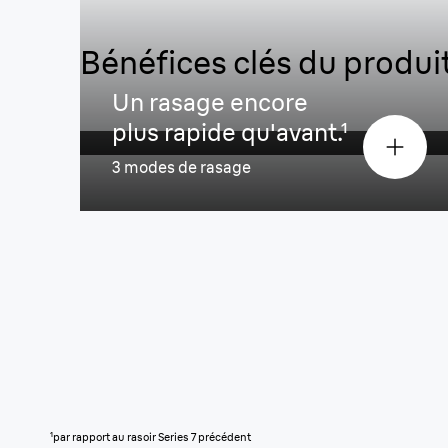
Rasage plus précis et rapide.¹
Bénéfices clés du produi
Series 7
Un rasage encore
Series 7
plus rapide qu'avant.¹
3 modes de rasage
¹par rapport au rasoir Series 7 précédent