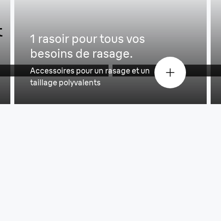
t
Épouse parfaitem
1 rasoir pour tous vos
besoins de rasage.
Flexible à 360°
Accessoires pour un rasage et un
taillage polyvalents