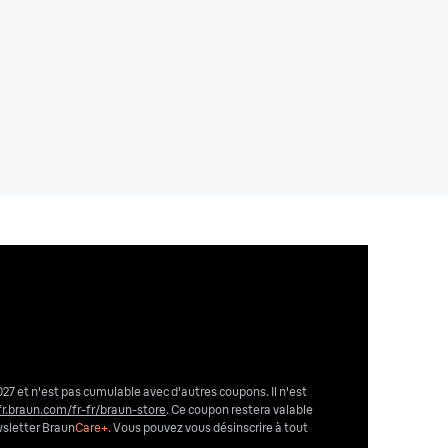
027 et n'est pas cumulable avec d'autres coupons. Il n'est
fr.braun.com/fr-fr/braun-store
. Ce coupon restera valable
wsletter Braun
Care+
. Vous pouvez vous désinscrire
à tout