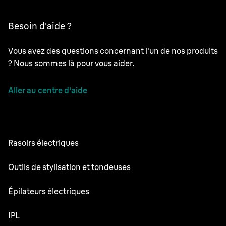
Besoin d'aide ?
Vous avez des questions concernant l'un de nos produits
? Nous sommes là pour vous aider.
Aller au centre d'aide
Rasoirs électriques
NEVO
Outils de stylisation et tondeuses
Series 9 Pro+
Tondeuse à Barbe
Épilateurs électriques
Series 7
Tondeuse tout-en-un
Silk·épil 9 Flex
IPL
Series 5
Tondeuse pour le corps