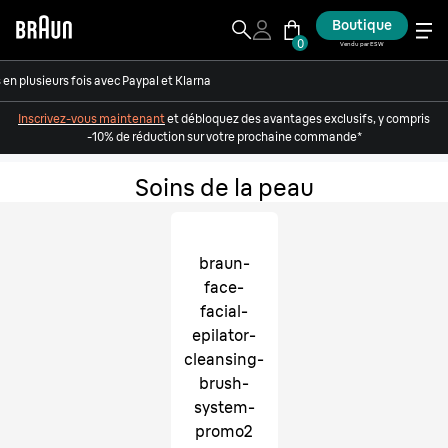
Boutique
0
Vendu par ESW
en plusieurs fois avec Paypal et Klarna
Inscrivez-vous maintenant
et débloquez des avantages exclusifs, y compris
-10% de réduction sur votre prochaine commande*
Soins de la peau
braun-
face-
facial-
epilator-
cleansing-
brush-
system-
promo2