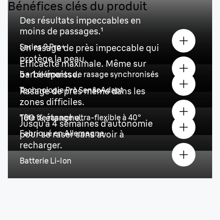
Bénéfices clés du produit
Des résultats impeccables en
moins de passages.
¹
Series 9 Pro+
Un rasage de près impeccable qui
protège la peau.
Efficacité maximale. Même sur
barbe épaisse.
5 + 1 éléments de rasage synchronisés
Technologie Pro SensoAdapt
Rasage de près même dans les
zones difficiles.
100 % étanche.
Tête de rasage ultra-flexible à 40°
Jusqu’à 4 semaines d’autonomie
Fabriqué en Allemagne
pour se raser sans avoir à
recharger.
Batterie Li-Ion