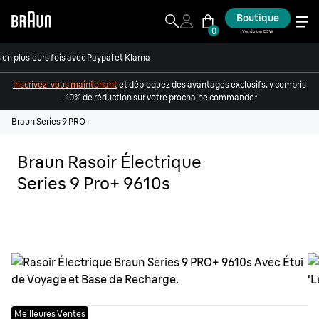
Boutique
0
Vendu par ESW
en plusieurs fois avec Paypal et Klarna
Inscrivez-vous maintenant
et débloquez des avantages exclusifs, y compris
-10% de réduction sur votre prochaine commande*
Braun Series 9 PRO+
Braun Rasoir Électrique
Series 9 Pro+ 9610s
Meilleures Ventes