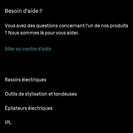
Besoin d'aide ?
Vous avez des questions concernant l'un de nos produits
? Nous sommes là pour vous aider.
Aller au centre d'aide
Rasoirs électriques
NEVO
Outils de stylisation et tondeuses
Series 9 Pro+
Tondeuse à Barbe
Épilateurs électriques
Series 7
Tondeuse tout-en-un
Silk·épil 9 Flex
IPL
Series 5
Tondeuse pour le corps
Silk·épil SkinSpa