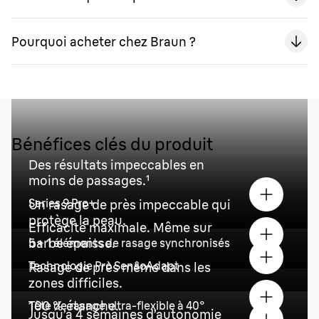
Pourquoi acheter chez Braun ?
Bénéfices clés du produit
Des résultats impeccables en
moins de passages.
¹
Series 9 Pro+
Un rasage de près impeccable qui
protège la peau.
Efficacité maximale. Même sur
barbe épaisse.
5 + 1 éléments de rasage synchronisés
Technologie Pro SensoAdapt
Rasage de près même dans les
zones difficiles.
100 % étanche.
Tête de rasage ultra-flexible à 40°
Jusqu’à 4 semaines d’autonomie