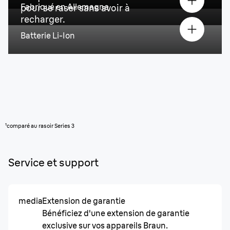
Fabriqué en Allemagne
pour se raser sans avoir à
recharger.
Batterie Li-Ion
¹comparé au rasoir Series 3
Service et support
media
Extension de garantie
Bénéficiez d'une extension de garantie
exclusive sur vos appareils Braun.