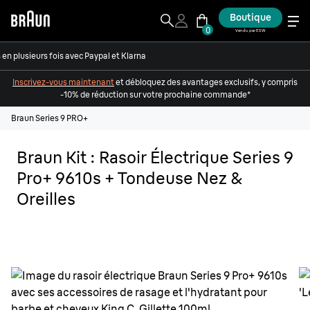
Boutique
0
Vendu par ESW
en plusieurs fois avec Paypal et Klarna
Inscrivez-vous maintenant
et débloquez des avantages exclusifs, y compris
-10% de réduction sur votre prochaine commande*
Braun Series 9 PRO+
Braun Kit : Rasoir Électrique Series 9
Pro+ 9610s + Tondeuse Nez &
Oreilles